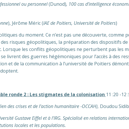
ofessionnel ou personnel
(Dunod)
, 100 cas d’intelligence économ
sonne
), Jérôme Méric (
IAE de Poitiers, Université de Poitiers
)
litiques du moment. Ce n’est pas une découverte, comme po
 des risques géopolitiques, la préparation des dispositifs de
 Lorsque les conflits géopolitiques ne perturbent pas les m
s se livrent des guerres hégémoniques pour l’accès à des resso
ion et de la communication à l’université de Poitiers démont
’adoptent.
ble ronde 2 : Les stigmates de la colonisation
11 :20 -12 
en des crises et de l’action humanitaire -OCCAH),
Doudou Sidi
ersité Gustave Eiffel et à l’IRG. Spécialisé en relations internat
itutions locales et les populations.