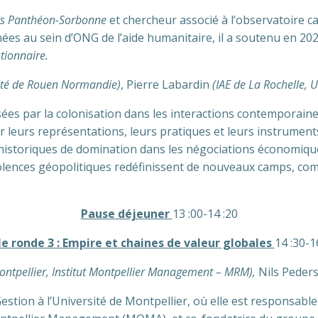
aris Panthéon-Sorbonne
et chercheur associé à l’observatoire ca
ées au sein d’ONG de l’aide humanitaire, il a soutenu en 20
stionnaire.
sité de Rouen Normandie)
, Pierre Labardin
(IAE de La Rochelle, U
sées par la colonisation dans les interactions contemporaines
leurs représentations, leurs pratiques et leurs instruments.
historiques de domination dans les négociations économique
olences géopolitiques redéfinissent de nouveaux camps, comm
Pause déjeuner
13 :00-14 :20
e ronde 3 : Empire et chaines de valeur globales
14 :30-1
ontpellier, Institut Montpellier Management – MRM),
Nils Peders
estion à l’Université de Montpellier, où elle est responsa