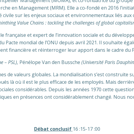
tpellier Management (MOMA), et co-fondatrice du groupe d
erche en Management (MRM). Elle a co-fondé en 2016 l’initia
é civile sur les enjeux sociaux et environnementaux liés aux 
hinthing Value Chains : tackling the challenges of global capitali
ile française et expert de l’innovation sociale et du dévelop
u Pacte mondial de l’ONU depuis avril 2021. Il souhaite égal
ment financière et réinterroger leur apport dans le cadre du 
ne – PSL),
Pénélope Van den Bussche
(Université Paris Dauphin
es de valeurs globales. La mondialisation s’est construite su
és là où il est le plus efficace de les employés. Mais derriè
iales considérables. Depuis les années 1970 cette question 
tiques en présences ont considérablement changé. Nous nous
Débat conclusif
16 :15-17 :00