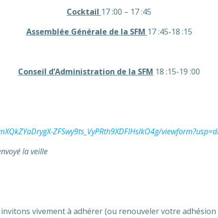
Cocktail
17 :00 – 17 :45
Assemblée Générale de la SFM
17 :45-18 :15
Conseil d’Administration de la SFM
18 :15-19 :00
LmXQkZYaDrygX-ZFSwy9ts_VyPRth9XDFIHslkO4g/viewform?usp=d
nvoyé la veille
s invitons vivement à adhérer (ou renouveler votre adhésion 