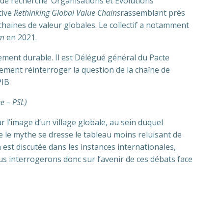
e recherche ‘Organisations et Evolutions
tive
Rethinking Global Value Chains
rassemblant près
chaines de valeur globales. Le collectif a notamment
sm
en 2021.
pement durable. Il est Délégué général du Pacte
ement réinterroger la question de la chaîne de
PIB
e – PSL)
r l’image d’un village globale, au sein duquel
re le mythe se dresse le tableau moins reluisant de
est discutée dans les instances internationales,
 interrogerons donc sur l’avenir de ces débats face